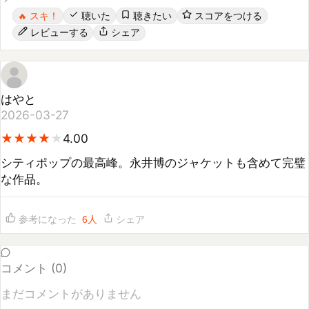
レビューする
シェア
はやと
2026-03-27
★
★
★
★
★
★
★
★
★
4.00
シティポップの最高峰。永井博のジャケットも含めて完璧
な作品。
参考になった
6
人
シェア
コメント (
0
)
まだコメントがありません
コメントするには
ログイン
してください