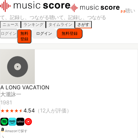
聴い
β
β
て、記録し、つながる
聴いて、記録し、つながる
ニュース
ランキング
タイムライン
さがす
ログイン
無料
ログイン
無料登録
登録
A LONG VACATION
大瀧詠一
1981
4.54
（
12
人が評価）
★
★
★
★
★
★
★
★
★
★
Amazonで探す
スキ！
聴いた
聴きたい
スコアをつける
🔥