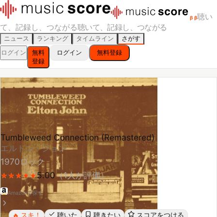
聴い
β
β
て、記録し、つながる
聴いて、記録し、つながる
ニュース
ランキング
タイムライン
さがす
ログイン
無料
ログイン
無料登録
登録
Tumbleweed Connection (Remastered)
エルトン・ジョン
1970
ロック
5.00
（
1
人が評価）
★
★
★
★
★
★
★
★
★
★
Amazonで探す
スキ！
聴いた
聴きたい
スコアをつける
🔥
レビューする
シェア