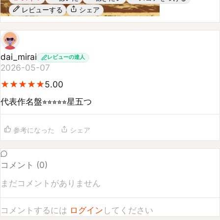
dai_mirai
レビューの達人
2026-05-07
★
★
★
★
★
★
★
★
★
★
5.00
代表作名盤⭐︎⭐︎⭐︎⭐︎⭐︎星五つ
参考になった
シェア
コメント (
0
)
まだコメントがありません
コメントするには
ログイン
してください