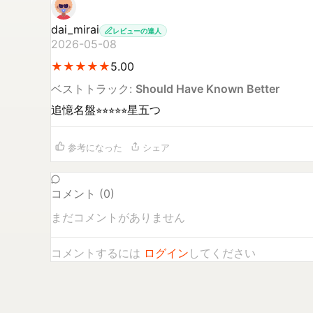
dai_mirai
レビューの達人
2026-05-08
★
★
★
★
★
★
★
★
★
★
5.00
ベストトラック:
Should Have Known Better
追憶名盤⭐︎⭐︎⭐︎⭐︎⭐︎星五つ
参考になった
シェア
コメント (
0
)
まだコメントがありません
コメントするには
ログイン
してください