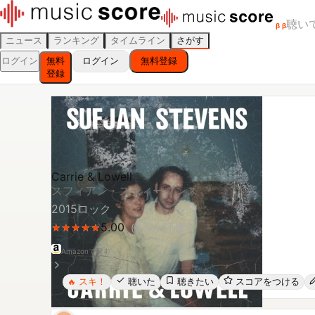
聴い
β
β
ニュース
ランキング
タイムライン
さがす
ログイン
無料
ログイン
無料登録
登録
Carrie & Lowell
スフィアン・スティーブンス
2015
ロック
5.00
（
1
人が評価）
★
★
★
★
★
★
★
★
★
★
Amazonで探す
スキ！
聴いた
聴きたい
スコアをつける
🔥