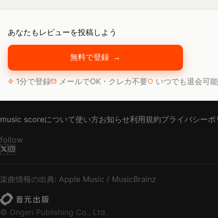
あなたもレビューを投稿しよう
無料で登録
→
1分で登録
メールでOK・クレカ不要
いつでも退会可能
music scoreについて
使い方
お知らせ
利用規約
プライバシーポ
follow
楽曲情報の出典: Apple Music / MusicBrainz
© Ongen Publishing Co., Ltd.