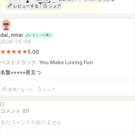
dai_mirai
レビューの達人
2026-05-08
★
★
★
★
★
★
★
★
★
★
5.00
ベストトラック:
You Make Loving Fun
名盤⭐︎⭐︎⭐︎⭐︎⭐︎星五つ
参考になった
シェア
コメント (
0
)
まだコメントがありません
コメントするには
ログイン
してください