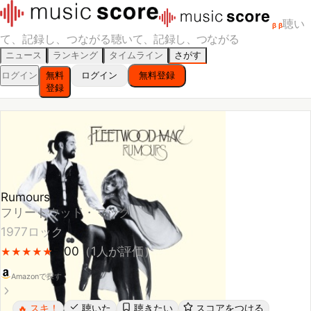
聴い
β
β
て、記録し、つながる
聴いて、記録し、つながる
ニュース
ランキング
タイムライン
さがす
ログイン
無料
ログイン
無料登録
登録
Rumours
フリートウッド・マック
1977
ロック
5.00
（
1
人が評価）
★
★
★
★
★
★
★
★
★
★
Amazonで探す
スキ！
聴いた
聴きたい
スコアをつける
🔥
レビューする
シェア