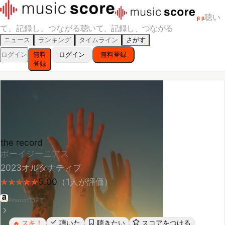
聴い
β
β
て、記録し、つながる
聴いて、記録し、つながる
ニュース
ランキング
タイムライン
さがす
ログイン
無料
ログイン
無料登録
登録
the record
ボーイジーニアス
2023
オルタナティブ
5.00
（
1
人が評価）
★
★
★
★
★
★
★
★
★
★
Amazonで探す
スキ！
聴いた
聴きたい
スコアをつける
🔥
レビューする
シェア