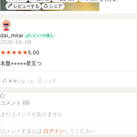
dai_mirai
レビューの達人
2026-05-08
★
★
★
★
★
★
★
★
★
★
5.00
名盤⭐︎⭐︎⭐︎⭐︎⭐︎星五つ
参考になった
シェア
コメント (
0
)
まだコメントがありません
コメントするには
ログイン
してください