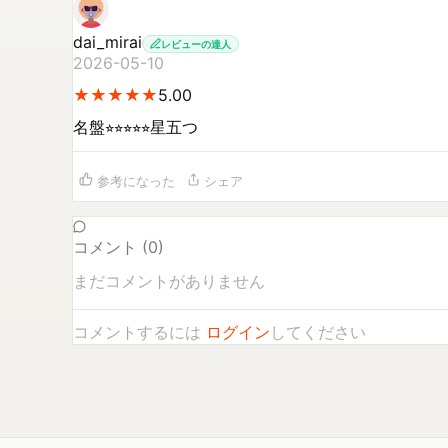
dai_mirai
レビューの達人
2026-05-10
★
★
★
★
★
★
★
★
★
★
5.00
名盤⭐︎⭐︎⭐︎⭐︎⭐︎星五つ
参考になった
シェア
コメント (
0
)
まだコメントがありません
コメントするには
ログイン
してください