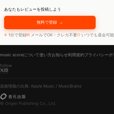
あなたもレビューを投稿しよう
無料で登録
→
1分で登録
メールでOK・クレカ不要
いつでも退会可能
music scoreについて
使い方
お知らせ
利用規約
プライバシーポ
follow
楽曲情報の出典: Apple Music / MusicBrainz
© Ongen Publishing Co., Ltd.