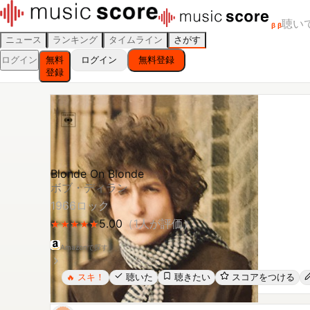
聴い
β
β
ニュース
ランキング
タイムライン
さがす
ログイン
無料
ログイン
無料登録
登録
Blonde On Blonde
ボブ・ディラン
1966
ロック
5.00
（
1
人が評価）
★
★
★
★
★
★
★
★
★
★
Amazonで探す
スキ！
聴いた
聴きたい
スコアをつける
🔥