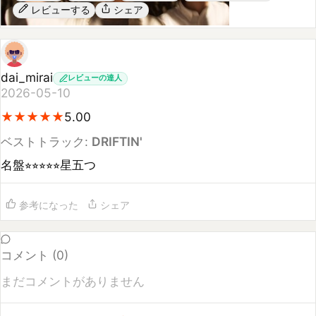
dai_mirai
レビューの達人
2026-05-10
★
★
★
★
★
★
★
★
★
★
5.00
ベストトラック:
DRIFTIN'
名盤⭐︎⭐︎⭐︎⭐︎⭐︎星五つ
参考になった
シェア
コメント (
0
)
まだコメントがありません
コメントするには
ログイン
してください