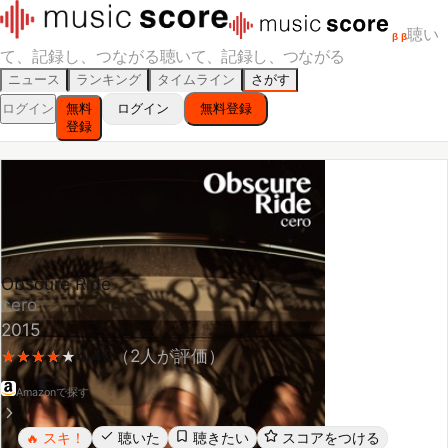
聴い
β
β
て、記録し、つながる
聴いて、記録し、つながる
ニュース
ランキング
タイムライン
さがす
ログイン
無料
ログイン
無料登録
登録
Obscure Ride
cero
2015
4.40
（
2
人が評価）
★
★
★
★
★
★
★
★
★
Amazonで探す
スキ！
聴いた
聴きたい
スコアをつける
🔥
レビューする
シェア