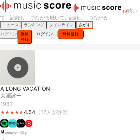
聴い
β
β
て、記録し、つながる
聴いて、記録し、つながる
ニュース
ランキング
タイムライン
さがす
ログイン
無料
ログイン
無料登録
登録
A LONG VACATION
大瀧詠一
1981
4.54
（
12
人が評価）
★
★
★
★
★
★
★
★
★
★
Amazonで探す
スキ！
聴いた
聴きたい
スコアをつける
🔥