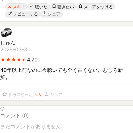
レビューする
シェア
しゅん
2026-03-30
★
★
★
★
★
★
★
★
★
★
4.70
40年以上前なのに今聴いても全く古くない。むしろ新
鮮。
参考になった
6
人
シェア
コメント (
0
)
まだコメントがありません
コメントするには
ログイン
してください