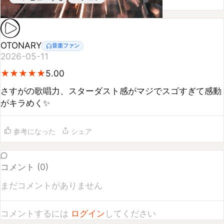
OTONARY
音楽ファン
2026-05-11
★
★
★
★
★
★
★
★
★
★
5.00
さすがの歌唱力、スターダスト感がマジでスゴすぎて感動
がキラめく✨
参考になった
シェア
コメント (
0
)
まだコメントがありません
コメントするには
ログイン
してください