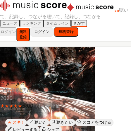
聴い
β
β
て、記録し、つながる
聴いて、記録し、つながる
ニュース
ランキング
タイムライン
さがす
ログイン
無料
ログイン
無料登録
登録
スターダスト - Single
Official髭男dism
2026
5.00
（
1
人が評価）
★
★
★
★
★
★
★
★
★
★
スキ！
聴いた
聴きたい
スコアをつける
🔥
レビューする
シェア