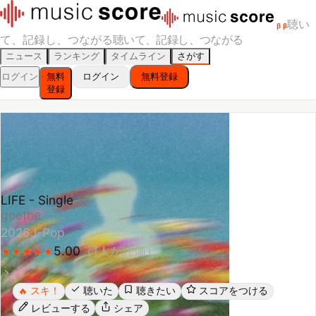
聴い
β
β
て、記録し、つながる
聴いて、記録し、つながる
ニュース
ランキング
タイムライン
さがす
ログイン
無料
ログイン
無料登録
登録
LIFE - Single
goethe
2026
J-Pop
5.00
（
1
人が評価）
★
★
★
★
★
★
★
★
★
★
スキ！
聴いた
聴きたい
スコアをつける
🔥
レビューする
シェア