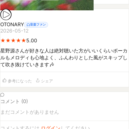
OTONARY
音楽ファン
2026-05-12
★
★
★
★
★
★
★
★
★
★
5.00
星野源さんが好きな人は絶対聴いた方がいいくらいボーカ
ルもメロディも心地よく、ふんわりとした風がスキップし
て吹き抜けていきます🎶
参考になった
シェア
コメント (
0
)
まだコメントがありません
コメントするには
ログイン
してください