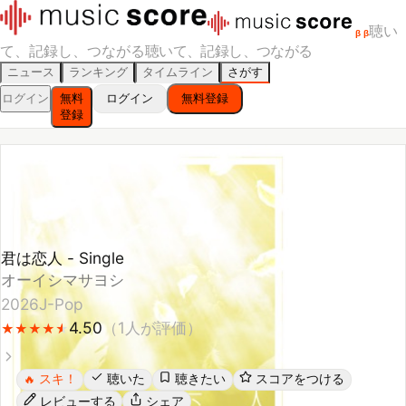
聴い
β
β
て、記録し、つながる
聴いて、記録し、つながる
ニュース
ランキング
タイムライン
さがす
ログイン
無料
ログイン
無料登録
登録
君は恋人 - Single
オーイシマサヨシ
2026
J-Pop
4.50
（
1
人が評価）
★
★
★
★
★
★
★
★
★
★
スキ！
聴いた
聴きたい
スコアをつける
🔥
レビューする
シェア