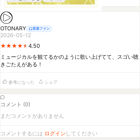
OTONARY
音楽ファン
2026-05-12
★
★
★
★
★
★
★
★
★
★
4.50
ミュージカルを観てるかのように歌い上げてて、スゴい聴
きごたえがある！
参考になった
シェア
コメント (
0
)
まだコメントがありません
コメントするには
ログイン
してください