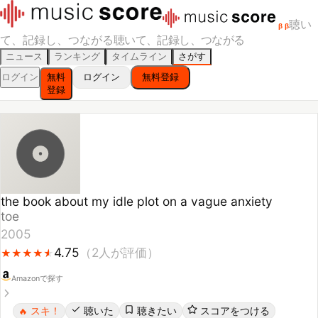
聴い
β
β
て、記録し、つながる
聴いて、記録し、つながる
ニュース
ランキング
タイムライン
さがす
ログイン
無料
ログイン
無料登録
登録
the book about my idle plot on a vague anxiety
toe
2005
4.75
（
2
人が評価）
★
★
★
★
★
★
★
★
★
★
Amazonで探す
スキ！
聴いた
聴きたい
スコアをつける
🔥
レビューする
シェア