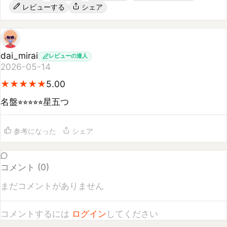
dai_mirai
レビューの達人
2026-05-14
★
★
★
★
★
★
★
★
★
★
5.00
名盤⭐︎⭐︎⭐︎⭐︎⭐︎星五つ
参考になった
シェア
コメント (
0
)
まだコメントがありません
コメントするには
ログイン
してください