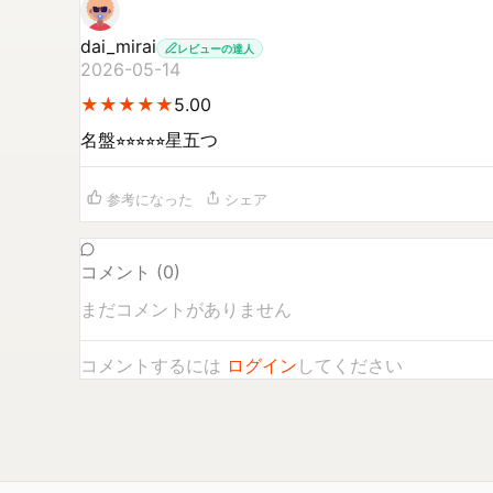
dai_mirai
レビューの達人
2026-05-14
★
★
★
★
★
★
★
★
★
★
5.00
名盤⭐︎⭐︎⭐︎⭐︎⭐︎星五つ
参考になった
シェア
コメント (
0
)
まだコメントがありません
コメントするには
ログイン
してください