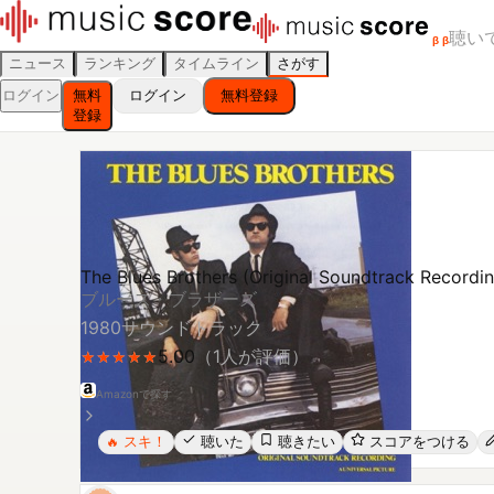
聴い
β
β
ニュース
ランキング
タイムライン
さがす
ログイン
無料
ログイン
無料登録
登録
The Blues Brothers (Original Soundtrack Recordi
ブルース・ブラザーズ
1980
サウンドトラック
5.00
（
1
人が評価）
★
★
★
★
★
★
★
★
★
★
Amazonで探す
スキ！
聴いた
聴きたい
スコアをつける
🔥