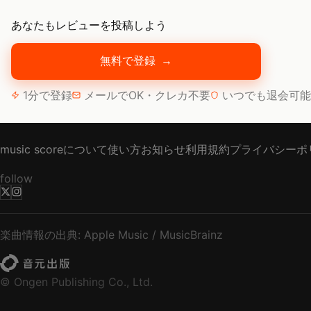
あなたもレビューを投稿しよう
無料で登録
→
1分で登録
メールでOK・クレカ不要
いつでも退会可能
music scoreについて
使い方
お知らせ
利用規約
プライバシーポ
follow
楽曲情報の出典: Apple Music / MusicBrainz
© Ongen Publishing Co., Ltd.