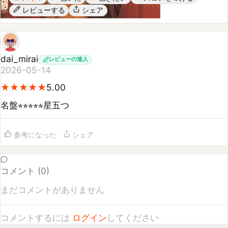
dai_mirai
レビューの達人
2026-05-14
★
★
★
★
★
★
★
★
★
★
5.00
名盤⭐︎⭐︎⭐︎⭐︎⭐︎星五つ
参考になった
シェア
コメント (
0
)
まだコメントがありません
コメントするには
ログイン
してください