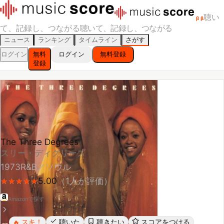
聴い
β
β
て、記録し、つながる
聴いて、記録し、つながる
ニュース
ランキング
タイムライン
さがす
ログイン
無料
ログイン
無料登録
登録
The Three Degrees
スリー・ディグリーズ
1973
R&B／ソウル
5.00
（
1
人が評価）
★
★
★
★
★
★
★
★
★
★
Amazonで探す
スキ！
聴いた
聴きたい
スコアをつける
🔥
レビューする
シェア