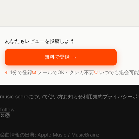
あなたもレビューを投稿しよう
無料で登録
→
1分で登録
メールでOK・クレカ不要
いつでも退会可能
music scoreについて
使い方
お知らせ
利用規約
プライバシーポ
follow
楽曲情報の出典: Apple Music / MusicBrainz