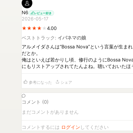
N6
レビュー好き
2026-05-17
★
★
★
★
★
★
★
★
★
4.00
ベストトラック:
イパネマの娘
アルメイダさんは“Bossa Nova”という言葉
だとか。

俺はといえば若かりし頃、修行のようにBossa No
参考になった
シェア
コメント (
0
)
まだコメントがありません
コメントするには
ログイン
してください