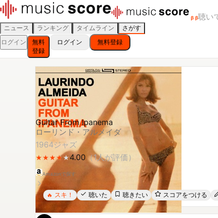
聴い
β
β
ニュース
ランキング
タイムライン
さがす
ログイン
無料
ログイン
無料登録
登録
Guitar From Ipanema
ローリンド・アルメイダ
1964
ジャズ
4.00
（
1
人が評価）
★
★
★
★
★
★
★
★
★
Amazonで探す
スキ！
聴いた
聴きたい
スコアをつける
🔥