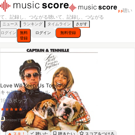
聴い
β
β
て、記録し、つながる
聴いて、記録し、つながる
ニュース
ランキング
タイムライン
さがす
ログイン
無料
ログイン
無料登録
登録
Love Will Keep Us Together
キャプテン&テニール
1975
ポップ
5.00
（
1
人が評価）
★
★
★
★
★
★
★
★
★
★
Amazonで探す
スキ！
聴いた
聴きたい
スコアをつける
🔥
レビューする
シェア