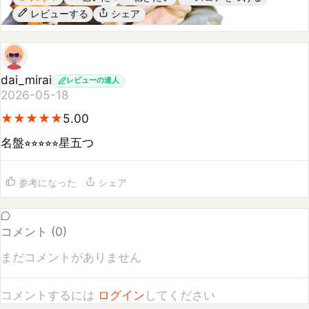
dai_mirai
レビューの達人
2026-05-18
★
★
★
★
★
★
★
★
★
★
5.00
名盤⭐︎⭐︎⭐︎⭐︎⭐︎星五つ
参考になった
シェア
コメント (
0
)
まだコメントがありません
コメントするには
ログイン
してください