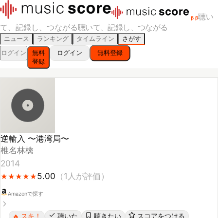
聴い
β
β
て、記録し、つながる
聴いて、記録し、つながる
ニュース
ランキング
タイムライン
さがす
ログイン
無料
ログイン
無料登録
登録
逆輸入 〜港湾局〜
椎名林檎
2014
5.00
（
1
人が評価）
★
★
★
★
★
★
★
★
★
★
Amazonで探す
スキ！
聴いた
聴きたい
スコアをつける
🔥
レビューする
シェア