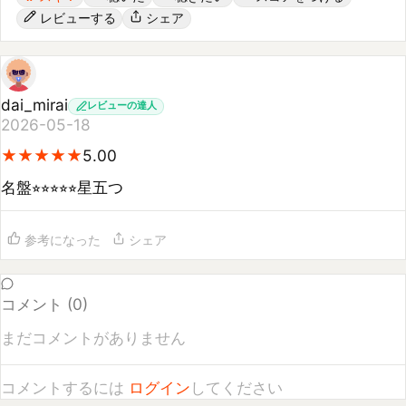
dai_mirai
レビューの達人
2026-05-18
★
★
★
★
★
★
★
★
★
★
5.00
名盤⭐︎⭐︎⭐︎⭐︎⭐︎星五つ
参考になった
シェア
コメント (
0
)
まだコメントがありません
コメントするには
ログイン
してください