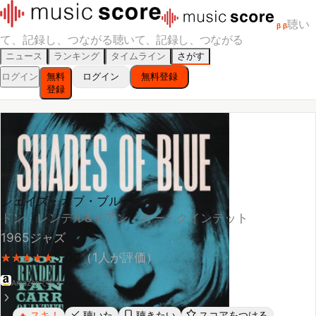
聴い
β
β
て、記録し、つながる
聴いて、記録し、つながる
ニュース
ランキング
タイムライン
さがす
ログイン
無料
ログイン
無料登録
登録
シェイズ・オブ・ブルー
ドン・レンデル&イアン・カー・クインテット
1965
ジャズ
5.00
（
1
人が評価）
★
★
★
★
★
★
★
★
★
★
Amazonで探す
スキ！
聴いた
聴きたい
スコアをつける
🔥
レビューする
シェア