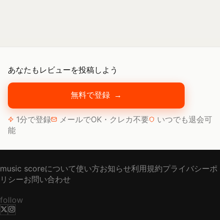
あなたもレビューを投稿しよう
無料で登録
→
1分で登録
メールでOK・クレカ不要
いつでも退会可
能
music scoreについて
使い方
お知らせ
利用規約
プライバシーポ
リシー
お問い合わせ
follow