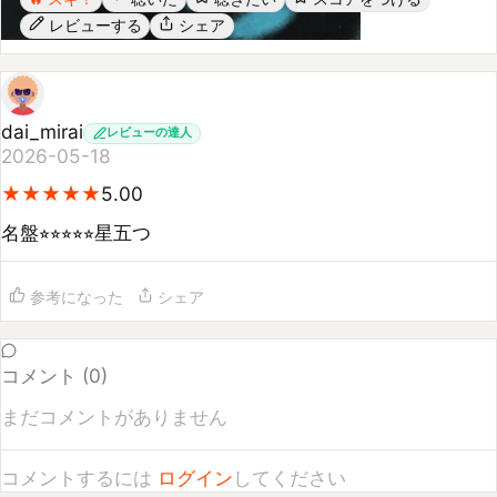
dai_mirai
レビューの達人
2026-05-18
★
★
★
★
★
★
★
★
★
★
5.00
名盤⭐︎⭐︎⭐︎⭐︎⭐︎星五つ
参考になった
シェア
コメント (
0
)
まだコメントがありません
コメントするには
ログイン
してください