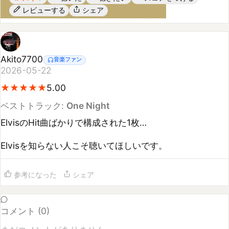
Akito7700
音楽ファン
2026-05-22
★
★
★
★
★
★
★
★
★
★
5.00
ベストトラック:
One Night
ElvisのHit曲ばかりで構成された1枚…

Elvisを知らない人こそ聴いてほしいです。
参考になった
シェア
コメント (
0
)
まだコメントがありません
コメントするには
ログイン
してください