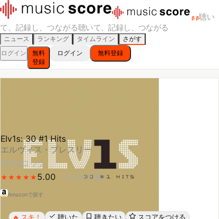
聴い
β
β
て、記録し、つながる
聴いて、記録し、つながる
ニュース
ランキング
タイムライン
さがす
ログイン
無料
ログイン
無料登録
登録
Elv1s: 30 #1 Hits
エルヴィス・プレスリー
2002
ロック
5.00
（
1
人が評価）
★
★
★
★
★
★
★
★
★
★
Amazonで探す
スキ！
聴いた
聴きたい
スコアをつける
🔥
レビューする
シェア