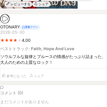
OTONARY
音楽ファン
2026-05-30
★
★
★
★
★
★
★
★
★
4.00
ベストトラック:
Faith, Hope And Love
ソウルフルな旋律とブルースの情感がたっぷり詰まった、
大人のための上質なロック！
参考になった
シェア
コメント (
0
)
まだコメントがありません
コメントするには
ログイン
してください