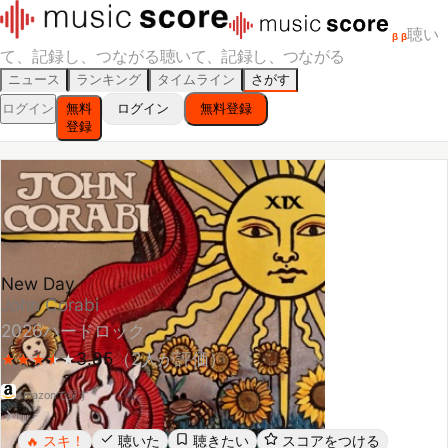
聴い
β
β
て、記録し、つながる
聴いて、記録し、つながる
ニュース
ランキング
タイムライン
さがす
ログイン
無料
ログイン
無料登録
登録
New Day
John Corabi
2026
ハードロック
3.85
（
2
人が評価）
★
★
★
★
★
★
★
★
★
Amazonで探す
スキ！
聴いた
聴きたい
スコアをつける
🔥
レビューする
シェア