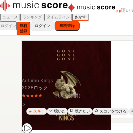
聴い
β
β
ニュース
ランキング
タイムライン
さがす
ログイン
無料
ログイン
無料登録
登録
GONE, GONE, GONE - Single
Autumn Kings
2026
ロック
5.00
（
1
人が評価）
★
★
★
★
★
★
★
★
★
★
スキ！
聴いた
聴きたい
スコアをつける
🔥