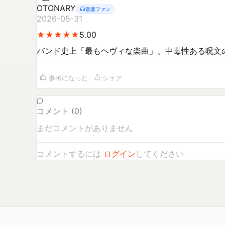
OTONARY
音楽ファン
2026-05-31
★
★
★
★
★
★
★
★
★
★
5.00
バンド史上「最もヘヴィな楽曲」、中毒性ある呪文
参考になった
シェア
コメント (
0
)
まだコメントがありません
コメントするには
ログイン
してください