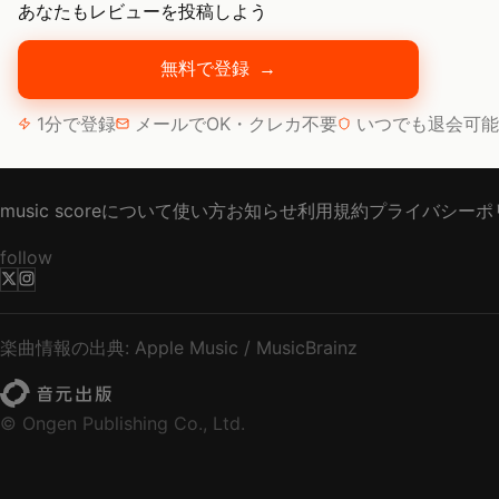
あなたもレビューを投稿しよう
無料で登録
→
1分で登録
メールでOK・クレカ不要
いつでも退会可能
music scoreについて
使い方
お知らせ
利用規約
プライバシーポ
follow
楽曲情報の出典: Apple Music / MusicBrainz
© Ongen Publishing Co., Ltd.