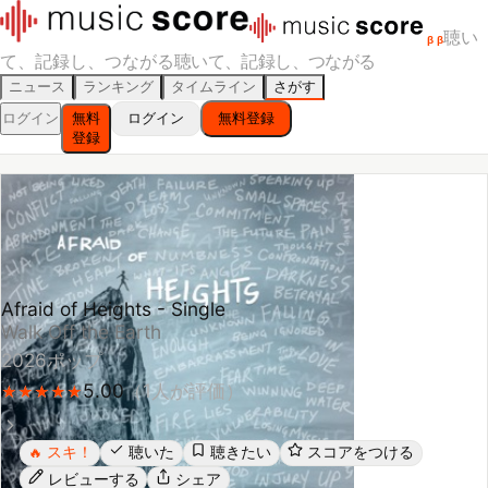
聴い
β
β
て、記録し、つながる
聴いて、記録し、つながる
ニュース
ランキング
タイムライン
さがす
ログイン
無料
ログイン
無料登録
登録
Afraid of Heights - Single
Walk Off the Earth
2026
ポップ
5.00
（
1
人が評価）
★
★
★
★
★
★
★
★
★
★
スキ！
聴いた
聴きたい
スコアをつける
🔥
レビューする
シェア