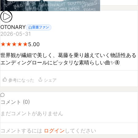
OTONARY
音楽ファン
2026-05-31
★
★
★
★
★
★
★
★
★
★
5.00
世界観が繊細で美しく、葛藤を乗り越えていく物語性ある
エンディングロールにピッタリな素晴らしい曲✨🦋
参考になった
シェア
コメント (
0
)
まだコメントがありません
コメントするには
ログイン
してください