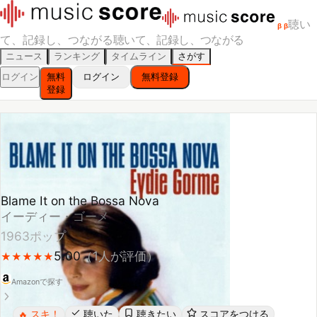
聴い
β
β
て、記録し、つながる
聴いて、記録し、つながる
ニュース
ランキング
タイムライン
さがす
ログイン
無料
ログイン
無料登録
登録
Blame It on the Bossa Nova
イーディー・ゴーメ
1963
ポップ
5.00
（
1
人が評価）
★
★
★
★
★
★
★
★
★
★
Amazonで探す
スキ！
聴いた
聴きたい
スコアをつける
🔥
レビューする
シェア