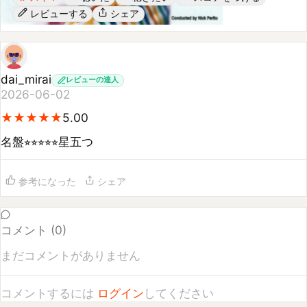
dai_mirai
レビューの達人
2026-06-02
★
★
★
★
★
★
★
★
★
★
5.00
名盤⭐︎⭐︎⭐︎⭐︎⭐︎星五つ
参考になった
シェア
コメント (
0
)
まだコメントがありません
コメントするには
ログイン
してください