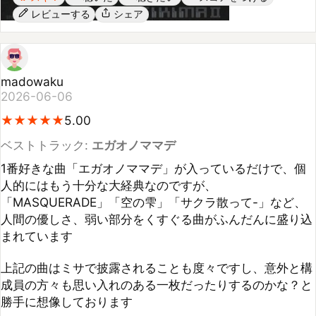
madowaku
2026-06-06
★
★
★
★
★
★
★
★
★
★
5.00
ベストトラック:
エガオノママデ
1番好きな曲「エガオノママデ」が入っているだけで、個
人的にはもう十分な大経典なのですが、
「MASQUERADE」「空の雫」「サクラ散って-」など、
人間の優しさ、弱い部分をくすぐる曲がふんだんに盛り込
まれています

上記の曲はミサで披露されることも度々ですし、意外と構
成員の方々も思い入れのある一枚だったりするのかな？と
勝手に想像しております
参考になった
1
人
シェア