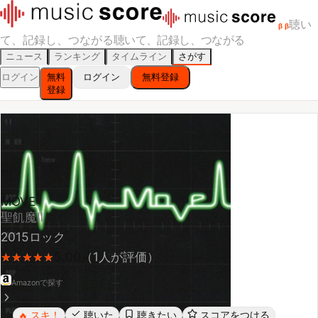
聴い
β
β
て、記録し、つながる
聴いて、記録し、つながる
ニュース
ランキング
タイムライン
さがす
ログイン
無料
ログイン
無料登録
登録
MOVE
聖飢魔Ⅱ
2015
ロック
5.00
（
1
人が評価）
★
★
★
★
★
★
★
★
★
★
Amazonで探す
スキ！
聴いた
聴きたい
スコアをつける
🔥
レビューする
シェア