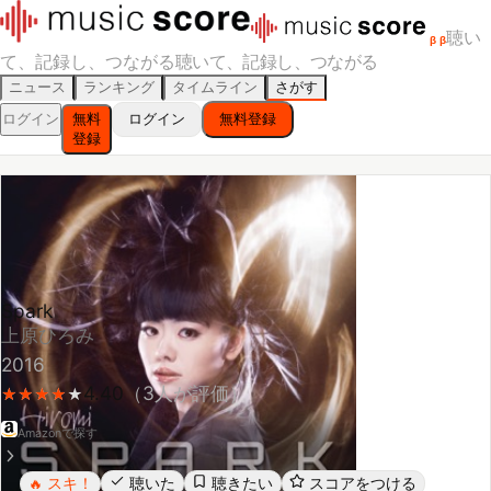
聴い
β
β
て、記録し、つながる
聴いて、記録し、つながる
ニュース
ランキング
タイムライン
さがす
ログイン
無料
ログイン
無料登録
登録
Spark
上原ひろみ
2016
4.40
（
3
人が評価）
★
★
★
★
★
★
★
★
★
Amazonで探す
スキ！
聴いた
聴きたい
スコアをつける
🔥
レビューする
シェア