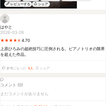
はやと
2026-03-28
★
★
★
★
★
★
★
★
★
★
4.70
上原ひろみの超絶技巧に圧倒される。ピアノトリオの限界
を超えた作品。
参考になった
6
人
シェア
コメント (
0
)
まだコメントがありません
コメントするには
ログイン
してください