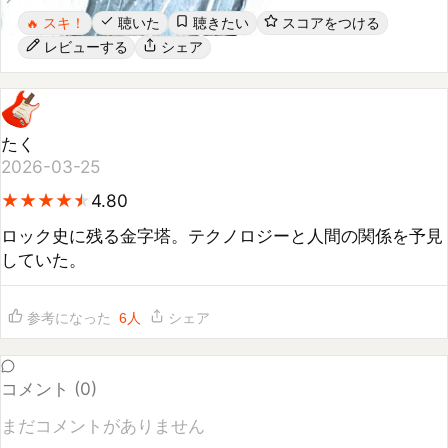
レビューする
シェア
たく
2026-03-25
★
★
★
★
★
★
★
★
★
★
4.80
ロック史に残る金字塔。テクノロジーと人間の関係を予見
していた。
参考になった
6
人
シェア
コメント (
0
)
まだコメントがありません
コメントするには
ログイン
してください