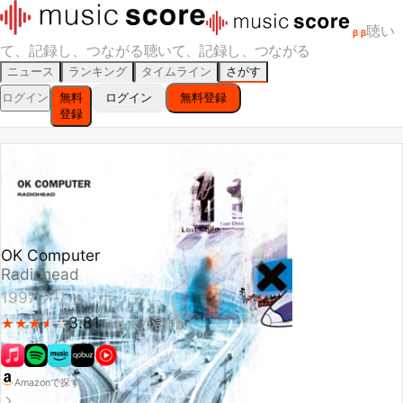
聴い
β
β
て、記録し、つながる
聴いて、記録し、つながる
ニュース
ランキング
タイムライン
さがす
ログイン
無料
ログイン
無料登録
登録
OK Computer
Radiohead
1997
ブリットポップ
3.81
（
8
人が評価）
★
★
★
★
★
★
★
★
★
Amazonで探す
スキ！
聴いた
聴きたい
スコアをつける
🔥