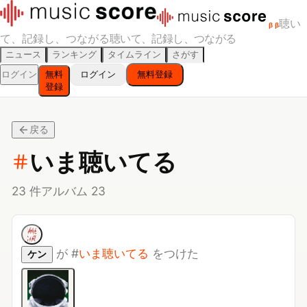
聴い
β
β
て、記録し、つながる
聴いて、記録し、つながる
ニュース
ランキング
タイムライン
さがす
ログイン
無料
ログイン
無料登録
登録
戻る
いま聴いてる
23
件
アルバム
23
が
#
いま聴いてる
をつけた
ケン
COSMONAUT