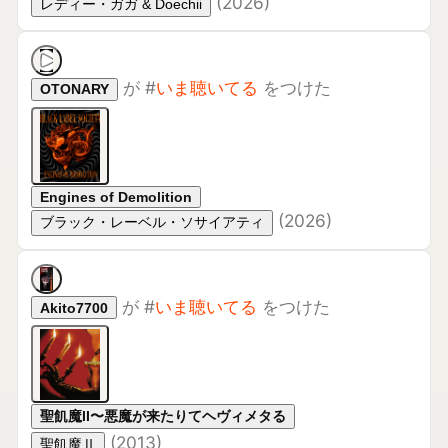
が
#
いま聴いてる
をつけた
Akito7700
聖飢魔II〜悪魔が来たりてヘヴィメタる
(
2013
)
聖飢魔Ⅱ
が
#
いま聴いてる
をつけた
かいじ
HOSONO HOUSE
(
1973
)
細野晴臣