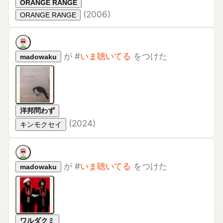
洋邦問わず
(
2024
)
キンモクセイ
が
#
いま聴いてる
をつけた
madowaku
ワルダクミ
(
2004
)
マボロシ
が
#
いま聴いてる
をつけた
madowaku