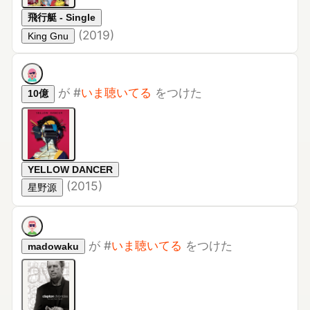
が
#
いま聴いてる
をつけた
10億
YELLOW DANCER
(
2015
)
星野源
が
#
いま聴いてる
をつけた
madowaku
Clapton Chronicles: The Best of Eric Clapton
(
1999
)
エリック・クラプトン