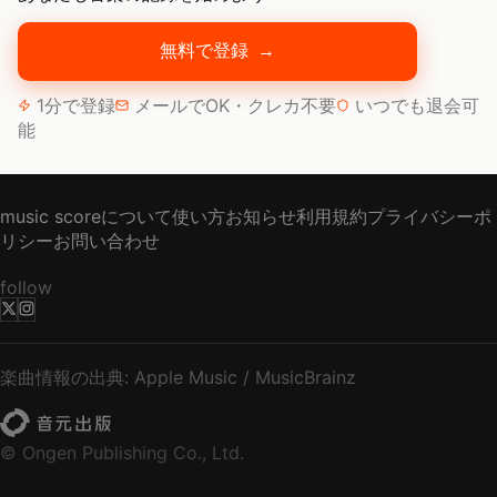
無料で登録
→
1分で登録
メールでOK・クレカ不要
いつでも退会可
能
music scoreについて
使い方
お知らせ
利用規約
プライバシーポ
リシー
お問い合わせ
follow
楽曲情報の出典: Apple Music / MusicBrainz
© Ongen Publishing Co., Ltd.