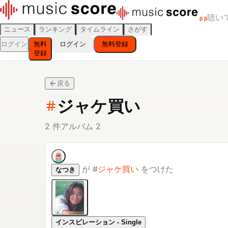
聴い
β
β
ニュース
ランキング
タイムライン
さがす
ログイン
無料
ログイン
無料登録
登録
戻る
ジャケ買い
2
件
アルバム
2
が
#
ジャケ買い
をつけた
なつき
インスピレーション - Single