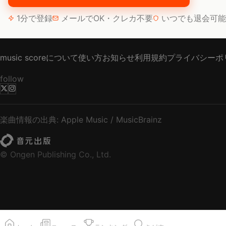
1分で登録
メールでOK・クレカ不要
いつでも退会可能
music scoreについて
使い方
お知らせ
利用規約
プライバシーポ
follow
楽曲情報の出典: Apple Music / MusicBrainz
© Ongen Publishing Co., Ltd.