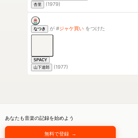
(
1979
)
杏里
が
#
ジャケ買い
をつけた
なつき
SPACY
(
1977
)
山下達郎
あなたも音楽の記録を始めよう
無料で登録
→