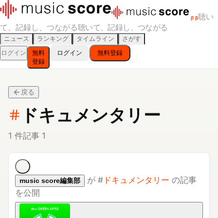
聴い
β
β
て、記録し、つながる
聴いて、記録し、つながる
ニュース
ランキング
タイムライン
さがす
ログイン
無料
ログイン
無料登録
登録
戻る
ドキュメンタリー
1
件
記事
1
が
#
ドキュメンタリー
の記事
music score編集部
を公開