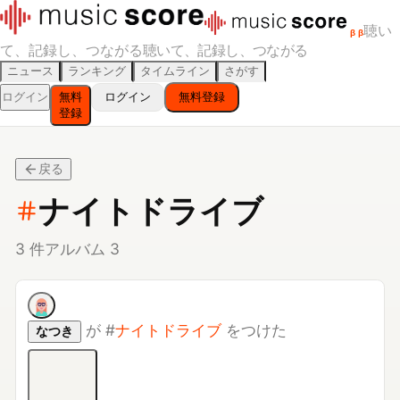
聴い
β
β
て、記録し、つながる
聴いて、記録し、つながる
ニュース
ランキング
タイムライン
さがす
ログイン
無料
ログイン
無料登録
登録
戻る
ナイトドライブ
3
件
アルバム
3
が
#
ナイトドライブ
をつけた
なつき
NIAGARA CALENDAR