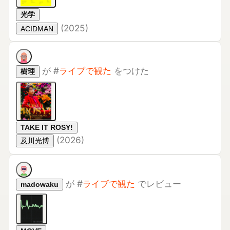
が
#
ライブで観た
をつけた
樹理
TAKE IT ROSY!
(
2026
)
及川光博
が
#
ライブで観た
でレビュー
madowaku
MOVE
★
5.0
聖飢魔Ⅱ
1番好きな曲「エガオノママデ」が入っているだけで、個
人的にはもう十分な大経典なのですが、
「MASQUERADE」「空の雫」「サクラ散って-」など、