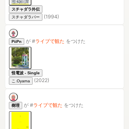
(
1994
)
スチャダラパー
が
#
ライブで観た
をつけた
PiiPn
怪電波 - Single
(
2022
)
こ.Oyama
が
#
ライブで観た
をつけた
樹理
光学
(
2025
)
ACIDMAN