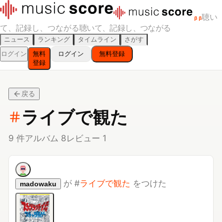
聴い
β
β
て、記録し、つながる
聴いて、記録し、つながる
ニュース
ランキング
タイムライン
さがす
ログイン
無料
ログイン
無料登録
登録
戻る
ライブで観た
9
件
アルバム
8
レビュー
1
が
#
ライブで観た
をつけた
madowaku
スチャダラ外伝