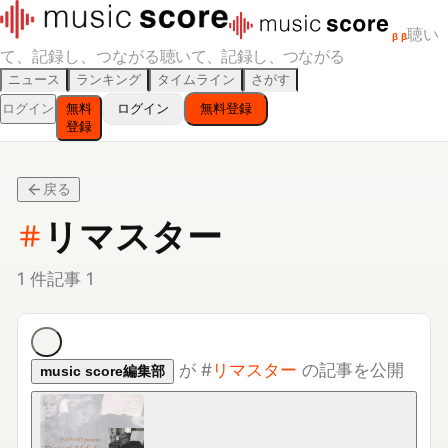
聴い
β
β
て、記録し、つながる
聴いて、記録し、つながる
ニュース
ランキング
タイムライン
さがす
ログイン
無料
ログイン
無料登録
登録
戻る
リマスター
1
件
記事
1
が
#
リマスター
の記事を公開
music score編集部