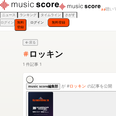
聴い
β
β
ニュース
ランキング
タイムライン
さがす
ログイン
無料
ログイン
無料登録
登録
戻る
ロッキン
1
件
記事
1
が
#
ロッキン
の記事を公開
music score編集部