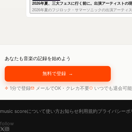
2026年夏、三大フェスに行く前に。出演アーティストの
2026年夏のフジロック・サマーソニックの出演アーティスト
あなたも音楽の記録を始めよう
無料で登録
→
1分で登録
メールでOK・クレカ不要
いつでも退会可能
music scoreについて
使い方
お知らせ
利用規約
プライバシーポ
follow