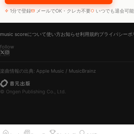
1分で登録
メールでOK・クレカ不要
いつでも退会可能
music scoreについて
使い方
お知らせ
利用規約
プライバシーポ
follow
楽曲情報の出典: Apple Music / MusicBrainz
© Ongen Publishing Co., Ltd.