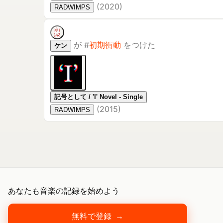
(
2020
)
RADWIMPS
が
#
初期衝動
をつけた
ケン
記号として / 'I' Novel - Single
(
2015
)
RADWIMPS
あなたも音楽の記録を始めよう
無料で登録
→