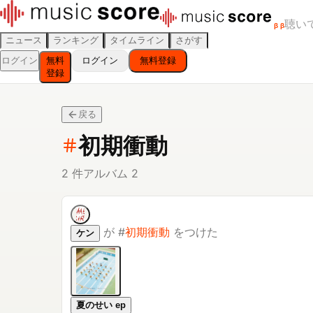
聴い
β
β
ニュース
ランキング
タイムライン
さがす
ログイン
無料
ログイン
無料登録
登録
戻る
初期衝動
2
件
アルバム
2
が
#
初期衝動
をつけた
ケン
夏のせい ep