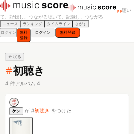
聴い
β
β
て、記録し、つながる
聴いて、記録し、つながる
ニュース
ランキング
タイムライン
さがす
ログイン
無料
ログイン
無料登録
登録
戻る
初聴き
4
件
アルバム
4
が
#
初聴き
をつけた
ケン
天体観測 - Single