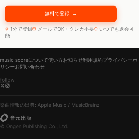
無料で登録
→
1分で登録
メールでOK・クレカ不要
いつでも退会可
能
music scoreについて
使い方
お知らせ
利用規約
プライバシーポ
リシー
お問い合わせ
follow
楽曲情報の出典: Apple Music / MusicBrainz
© Ongen Publishing Co., Ltd.