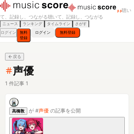
聴い
β
β
て、記録し、つながる
聴いて、記録し、つながる
ニュース
ランキング
タイムライン
さがす
ログイン
無料
ログイン
無料登録
登録
戻る
声優
1
件
記事
1
が
#
声優
の記事を公開
高橋敦