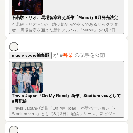
石若駿トリオ、馬場智章迎え新作『Mabui』9月発売決定
石若駿トリオ＋1が、幼少期からの友人であるサックス奏
者・馬場智章を迎えた新作アルバム『Mabui』を9月2日に
発売。全国ホールツアーも決定した。
が
#
邦楽
の記事を公開
music score編集部
Travis Japan「On My Road」新作、Stadium ver.として
8月配信
Travis Japanの楽曲「On My Road」が新バージョン「-
Stadium ver.-」として8月3日に配信リリース。新ビジュア
ルとジャケット写真も公開されました。
が
#
邦楽
の記事を公開
music score編集部