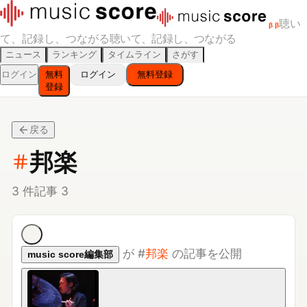
聴い
β
β
て、記録し、つながる
聴いて、記録し、つながる
ニュース
ランキング
タイムライン
さがす
ログイン
無料
ログイン
無料登録
登録
戻る
邦楽
3
件
記事
3
が
#
邦楽
の記事を公開
music score編集部