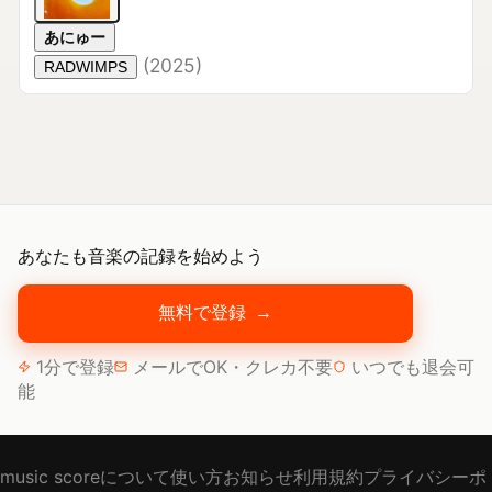
(
2025
)
RADWIMPS
あなたも音楽の記録を始めよう
無料で登録
→
1分で登録
メールでOK・クレカ不要
いつでも退会可
能
music scoreについて
使い方
お知らせ
利用規約
プライバシーポ