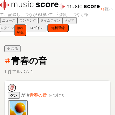
聴い
β
β
て、記録し、つながる
聴いて、記録し、つながる
ニュース
ランキング
タイムライン
さがす
ログイン
無料
ログイン
無料登録
登録
戻る
青春の音
1
件
アルバム
1
が
#
青春の音
をつけた
ケン
あにゅー