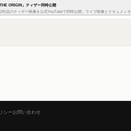
「THE ORIGIN」ティザー同時公開
-ray/DVD2作品のティザー映像を公式YouTubeで同時公開。ライブ映像とドキ
リシー
お問い合わせ