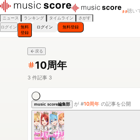
聴い
β
β
ニュース
ランキング
タイムライン
さがす
ログイン
無料
ログイン
無料登録
登録
戻る
10周年
3
件
記事
3
が
#
10周年
の記事を公開
music score編集部