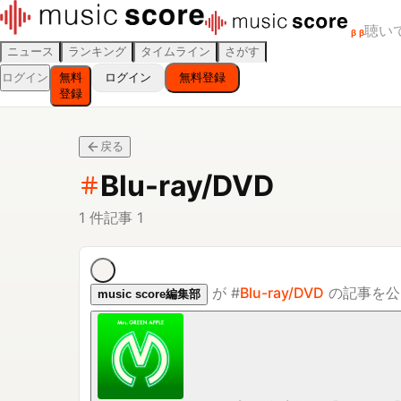
聴い
β
β
ニュース
ランキング
タイムライン
さがす
ログイン
無料
ログイン
無料登録
登録
戻る
Blu-ray/DVD
1
件
記事
1
が
#
Blu-ray/DVD
の記事を公
music score編集部