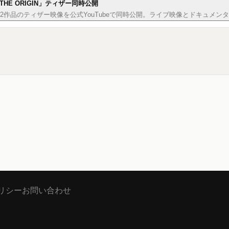
「THE ORIGIN」ティザー同時公開
-ray/DVD2作品のティザー映像を公式YouTubeで同時公開。ライブ映像とドキ
リシー
お問い合わせ