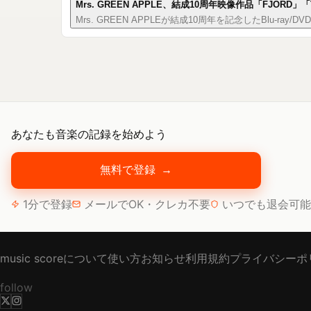
Mrs. GREEN APPLE、結成10周年映像作品「FJORD」
Mrs. GREEN APPLEが結成10周年を記念したBlu
あなたも音楽の記録を始めよう
無料で登録
→
1分で登録
メールでOK・クレカ不要
いつでも退会可能
music scoreについて
使い方
お知らせ
利用規約
プライバシーポ
follow