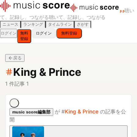
聴い
β
β
て、記録し、つながる
聴いて、記録し、つながる
ニュース
ランキング
タイムライン
さがす
ログイン
無料
ログイン
無料登録
登録
戻る
King & Prince
1
件
記事
1
が
#
King & Prince
の記事を公
music score編集部
開