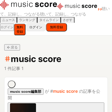
聴い
β
β
て、記録し、つながる
聴いて、記録し、つながる
ニュース
ランキング
タイムライン
さがす
ログイン
無料
ログイン
無料登録
登録
戻る
music score
1
件
記事
1
が
#
music score
の記事を公
music score編集部
開