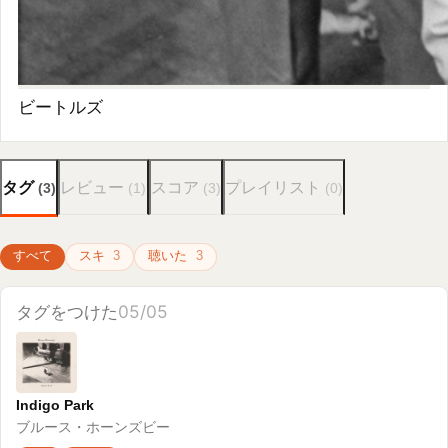
タグ
レビュー
スコア
プレイリスト
(
3
)
(
1
)
(
3
)
(
0
)
すべて
スキ
3
聴いた
3
タグをつけた
05/05
Indigo Park
ブルース・ホーンズビー
スキ
聴いた
タグをつけた
05/05
Revolver (2022 Mix)
ビートルズ