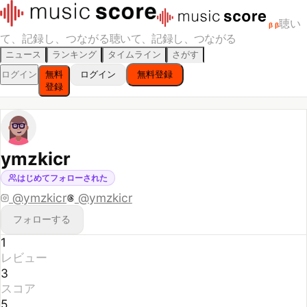
聴い
β
β
て、記録し、つながる
聴いて、記録し、つながる
ニュース
ランキング
タイムライン
さがす
ログイン
無料
ログイン
無料登録
登録
ymzkicr
はじめてフォローされた
@
ymzkicr
@
ymzkicr
フォローする
1
レビュー
3
スコア
5
フォロー