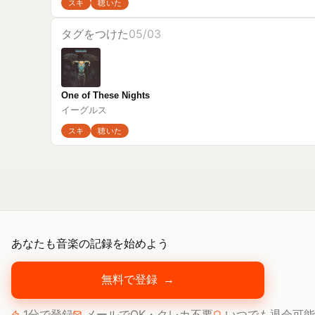
スキ
聴いた
タグをつけた
05/03
One of These Nights
イーグルス
スキ
聴いた
あなたも音楽の記録を始めよう
無料で登録
→
1分で登録
メールでOK・クレカ不要
いつでも退会可能