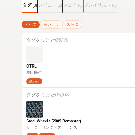
タグ
レビュー
スコア
プレイリスト
(
3
)
(
2
)
(
0
)
(
0
)
すべて
聴いた
3
スキ
2
タグをつけた
05/15
OTRL
奥田民生
聴いた
タグをつけた
05/08
Steel Wheels (2009 Remaster)
ザ・ローリング・ストーンズ