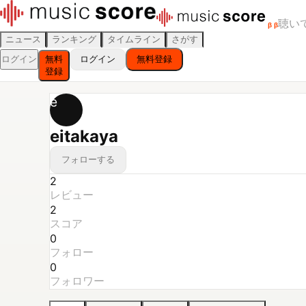
聴い
β
β
ニュース
ランキング
タイムライン
さがす
ログイン
無料
ログイン
無料登録
登録
e
eitakaya
フォローする
2
レビュー
2
スコア
0
フォロー
0
フォロワー