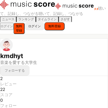
聴い
β
β
て、記録し、つながる
聴いて、記録し、つながる
ニュース
ランキング
タイムライン
さがす
ログイン
無料
ログイン
無料登録
登録
kmdhyt
音楽を愛する大学生
フォローする
2
レビュー
22
スコア
0
フォロー
0
フォロワー