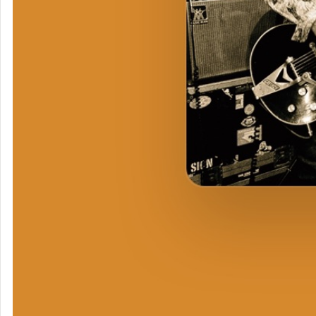
THE
GROOVERS
タグ
レビュー
スコア
プレイリスト
(
2
)
(
2
)
(
22
)
(
0
)
すべて
スキ
2
聴いた
2