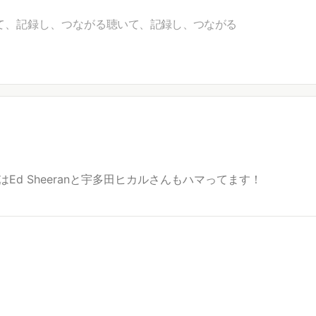
て、記録し、つながる
聴いて、記録し、つながる
す！最近はEd Sheeranと宇多田ヒカルさんもハマってます！