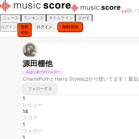
聴い
β
β
ニュース
ランキング
タイムライン
さがす
ログイン
無料
ログイン
無料登録
登録
源田棚他
はじめてのフォロー
CharliePuthとHarry Stylesばかり聴いてま
フォローする
1
レビュー
14
スコア
1
フォロー
1