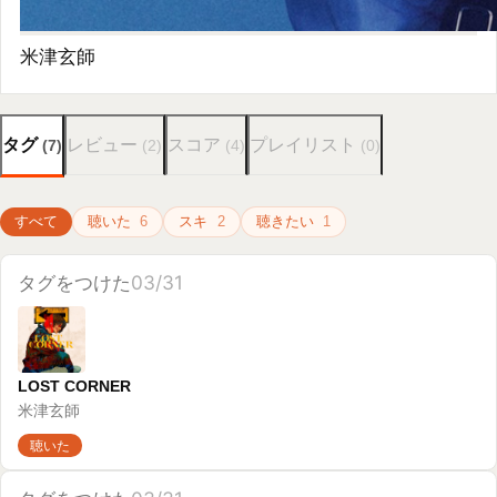
米津玄師
聴いた
タグをつけた
03/31
THE FIRST TAKE Compilation
Various Artists
聴いた
タグをつけた
03/31
アイドル / 推しの子 OP
YOASOBI
聴いた
タグをつけた
03/12