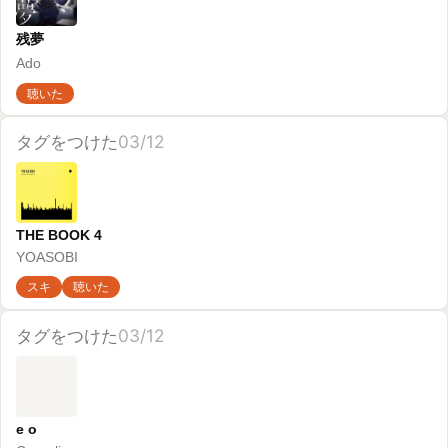
Cornelius
スキ
聴いた
タグをつけた
03/12
Variety
竹内まりや
聴きたい