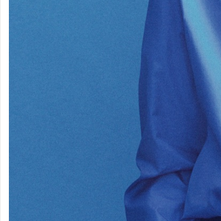
米津玄師
タグ
レビュー
スコア
プレイリスト
(
7
)
(
2
)
(
4
)
(
0
)
すべて
聴いた
6
スキ
2
聴きたい
1
タグをつけた
03/31
LOST CORNER