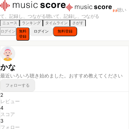
聴い
β
β
て、記録し、つながる
聴いて、記録し、つながる
ニュース
ランキング
タイムライン
さがす
ログイン
無料
ログイン
無料登録
登録
かな
最近いろいろ聴き始めました。おすすめ教えてください
フォローする
2
レビュー
4
スコア
3
フォロー
1