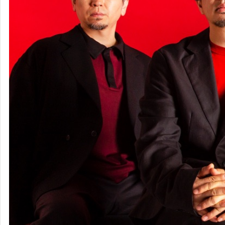
KUNG-FU
GENERATION
タグ
レビュー
スコア
プレイリスト
(
115
)
(
20
)
(
166
)
(
0
)
すべて
聴いた
100
スキ
16
いま聴いてる
3
人生の1枚
3
元気が出る
3
アガる
2
イントロで優勝
2
ギターがえぐい
2
プレイリストに入れた
2
リピート中
2
久々に聴いた
2
初期衝動
2
タグをつけた
4日前
カメレオン - Single
King Gnu
聴いた