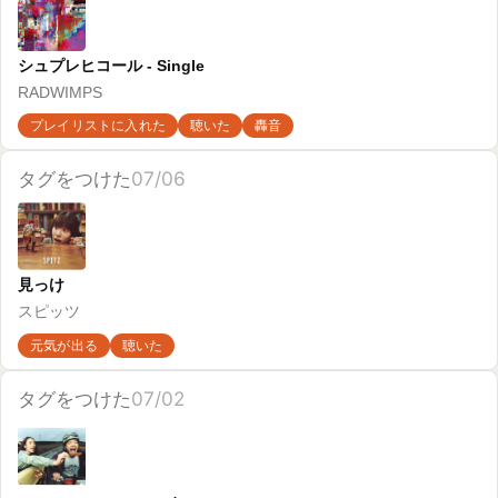
リズム隊がやばい
リピート中
久々に聴いた
聴いた
タグをつけた
06/29
飛行艇 - Single
King Gnu
いま聴いてる
イントロで優勝
深夜聴き
聴いた
タグをつけた
06/29
ハヤブサ
スピッツ
アガる
聴いた
タグをつけた
06/29