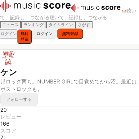
聴い
β
β
て、記録し、つながる
聴いて、記録し、つながる
ニュース
ランキング
タイムライン
さがす
ログイン
無料
ログイン
無料登録
登録
ケン
邦ロック育ち。NUMBER GIRLで目覚めてから沼。最近は
ポストロックも。
フォローする
20
レビュー
166
スコア
7
フォロー