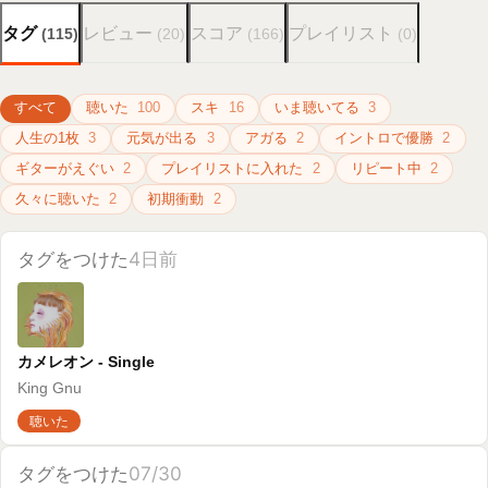
賜物 (Orchestra Version) - Single
RADWIMPS
元気が出る
聴いた
タグをつけた
07/23
OMOIDE IN MY HEAD 1 ~BEST & B-SIDES~
NUMBER GIRL
聴いた
タグをつけた
07/23
話がしたいよ/シリウス/Spica - Single
BUMP OF CHICKEN
人生の1枚
聴いた