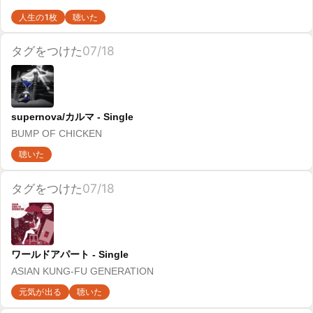
プレイリストに入れた
聴いた
轟音
タグをつけた
07/06
見っけ
スピッツ
元気が出る
聴いた
タグをつけた
07/02
RADWIMPS 4 ~おかずのごはん~
RADWIMPS
聴いた
タグをつけた
06/30