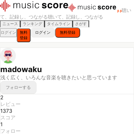
聴い
β
β
て、記録し、つながる
聴いて、記録し、つながる
ニュース
ランキング
タイムライン
さがす
ログイン
無料
ログイン
無料登録
登録
madowaku
浅く広く、いろんな音楽を聴きたいと思っています
フォローする
2
レビュー
1373
スコア
1
フォロー
1
フォロワー