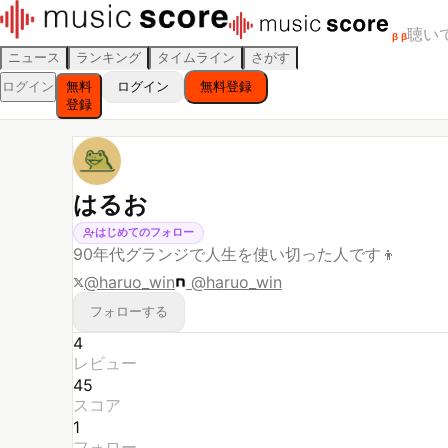
聴い
β
β
ニュース
ランキング
タイムライン
さがす
ログイン
無料
ログイン
無料登録
登録
はるお
はじめてのフォロー
90年代グランジで人生を使い切った人です👦
@
haruo_win
@
haruo_win
フォローする
4
レビュー
45
スコア
1
フォロー